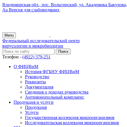
Владимирская обл., пос. Вольгинский, ул. Академика Бакулова, 
Аа
Версия для слабовидящих
Menu
Федеральный исследовательский центр
вирусологии и микробиологии
Телефон -
(4922) 379-251
О ФИЦВиМ
История ФГБНУ ФИЦВиМ
Руководство
Реквизиты
Документация
Сведения о доходах руководства
Антимонопольный комплаенс
Продукция и услуги
Продукция
Услуги
Государственная коллекция микроорганизмов
Исследовательская коллекция микроорганизмов